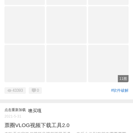
11图
43393
0
#软件破解
点击重新加载
噢买嘎
2021-5-31
票圈VLOG视频下载工具2.0