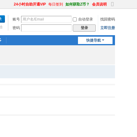
24小时自助开通VIP
每日签到
如何获取Z币？
会员说明
切
换
账号
自动登录
找回密码
到
宽
始
密码
立即注册
登录
版
多
快捷导航