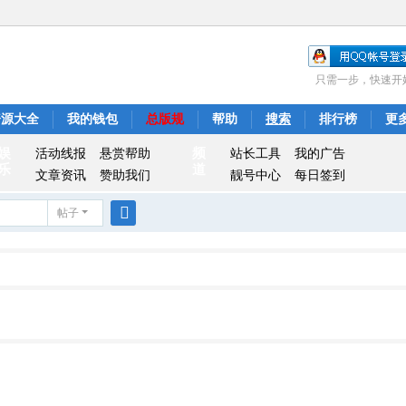
只需一步，快速开
资源大全
我的钱包
总版规
帮助
搜索
排行榜
更
娱
频
活动线报
悬赏帮助
站长工具
我的广告
乐
道
文章资讯
赞助我们
靓号中心
每日签到
帖子
搜
索