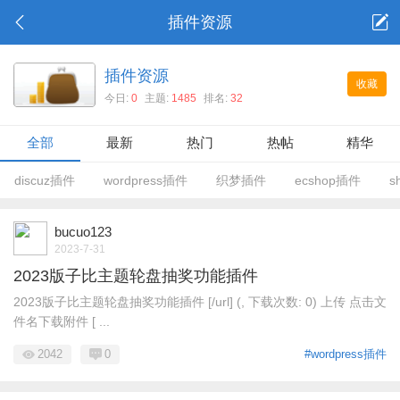
插件资源
插件资源
收藏
今日:
0
主题:
1485
排名:
32
全部
最新
热门
热帖
精华
discuz插件
wordpress插件
织梦插件
ecshop插件
s
bucuo123
2023-7-31
2023版子比主题轮盘抽奖功能插件
2023版子比主题轮盘抽奖功能插件 [/url] (, 下载次数: 0) 上传 点击文
件名下载附件 [ ...
2042
0
#wordpress插件