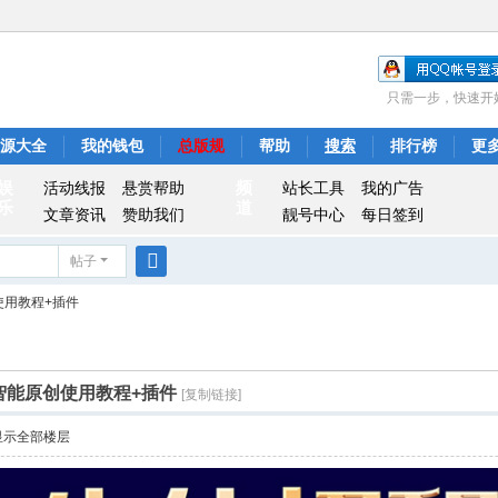
只需一步，快速开
源大全
我的钱包
总版规
帮助
搜索
排行榜
更
娱
频
活动线报
悬赏帮助
站长工具
我的广告
乐
道
文章资讯
赞助我们
靓号中心
每日签到
帖子
搜
创使用教程+插件
索
18智能原创使用教程+插件
[复制链接]
显示全部楼层