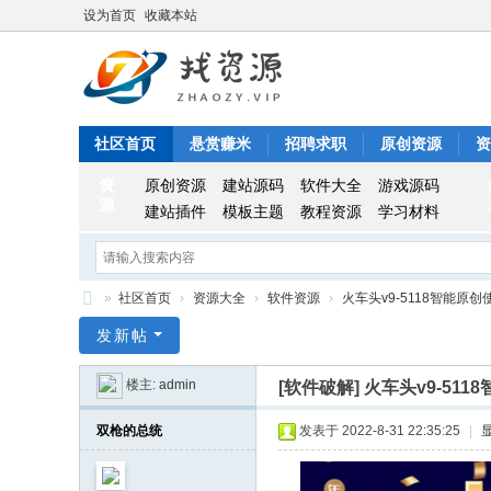
设为首页
收藏本站
社区首页
悬赏赚米
招聘求职
原创资源
资
资
原创资源
建站源码
软件大全
游戏源码
源
建站插件
模板主题
教程资源
学习材料
»
社区首页
›
资源大全
›
软件资源
›
火车头v9-5118智能原
找
发新帖
资
楼主:
admin
[软件破解]
火车头v9-51
源
双枪的总统
发表于 2022-8-31 22:35:25
|