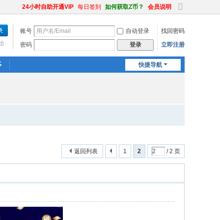
24小时自助开通VIP
每日签到
如何获取Z币？
会员说明
切
换
账号
自动登录
找回密码
到
宽
始
密码
立即注册
登录
版
多
快捷导航
返回列表
1
2
/ 2 页