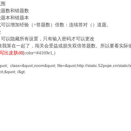
题范围
动记录做题数和错题数
动生成做题本和错题本
6.有闯关模式可以增加经验（=答题数）倍数：连续答对（）道题。
级
8.家长模式：可以隐藏所有设置，只有输入密码才可以更改
,经验和答题数我算在一起了，闯关会受益或损失双倍答题数。所以要看
出皮肤dll
[color=#4169e1,）
uot; class=&quot;zoom&quot; file=&quot;http://static.52pojie.cn/static
t;&quot; /&gt;