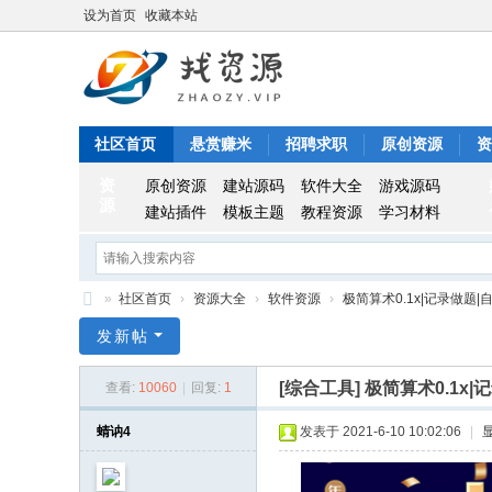
设为首页
收藏本站
社区首页
悬赏赚米
招聘求职
原创资源
资
资
原创资源
建站源码
软件大全
游戏源码
源
建站插件
模板主题
教程资源
学习材料
»
社区首页
›
资源大全
›
软件资源
›
极简算术0.1x|记录做题|自
找
发新帖
资
[综合工具]
极简算术0.1x|
查看:
10060
|
回复:
1
源
蜻讷4
发表于 2021-6-10 10:02:06
|