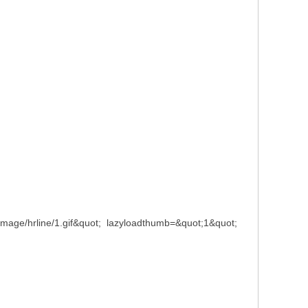
c/image/hrline/1.gif&quot; lazyloadthumb=&quot;1&quot;