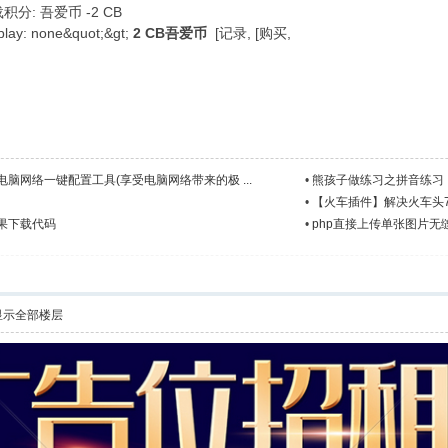
下载积分: 吾爱币 -2 CB
play: none&quot;&gt;
2 CB吾爱币
[记录, [购买,
PC电脑网络一键配置工具(享受电脑网络带来的极 ...
•
熊孩子做练习之拼音练习
•
【火车插件】解决火车头7
效果下载代码
•
php直接上传单张图片无缝上
显示全部楼层