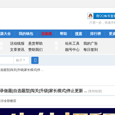
只需一步，快速开
源大全
我的钱包
总版规
帮助
搜索
排行榜
更
娱
频
活动线报
悬赏帮助
站长工具
我的广告
乐
道
文章资讯
赞助我们
靓号中心
每日签到
帖子
搜
选题型|闯关|升级|家长模式|停 ...
索
记录做题|自选题型|闯关|升级|家长模式|停止更新 ...
[复制链接]
显示全部楼层