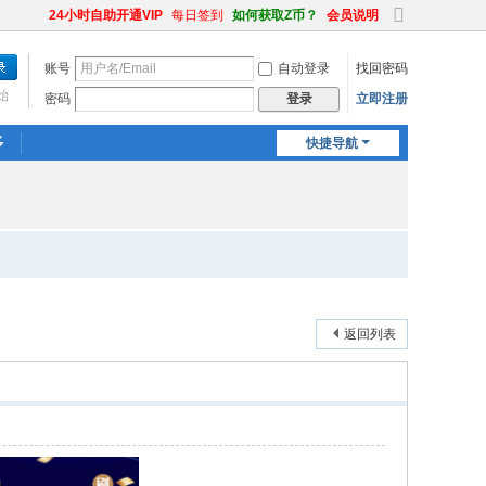
24小时自助开通VIP
每日签到
如何获取Z币？
会员说明
切
换
账号
自动登录
找回密码
到
宽
始
密码
立即注册
登录
版
多
快捷导航
返回列表