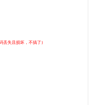
码丢失且损坏，不搞了}