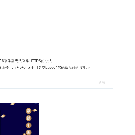
.6采集器无法采集HTTPS的办法
传 html+js+php 不用提交base64代码给后端直接地址
举报