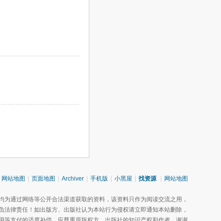
网站地图
|
页面地图
|
Archiver
|
手机版
|
小黑屋
|
找资源
|
网站地图
均为通过网络等公开合法渠道获取的资料，该资料只作为阅读交流之用，
负法律责任！如出版方、出版社认为本站行为侵权请立即通知本站删除，
用等支付的适度补偿。应尊重原版权方、出版社的知识产权和作者，谢谢