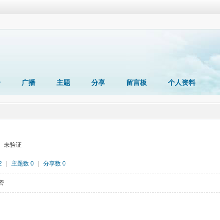
册
广播
主题
分享
留言板
个人资料
未验证
2
|
主题数 0
|
分享数 0
密