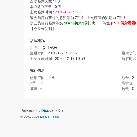
连续签到天数 :
1
天
本月签到天数 :
0
天
上次签到时间 :
2020-12-17 18:58
该会员目前获得的总奖励为:Z币
3
, 上次获得的奖励为:Z币
3
.
该会员目前签到等级 :
[LV.1]初来乍到
, 离下一等级
[LV.2]偶尔看看I
【
今天未签到
】
活跃概况
用户组
新手站长
注册时间
2020-12-17 18:57
最后访问
上次发表时间
2020-12-17 19:59
所在时区
统计信息
已用空间
0 B
积分
2
Z币
13
悬赏值
威望
0
违规
0
Powered by
Discuz!
X3.5
© 2001-2026
Discuz! Team
.