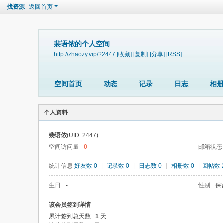
找资源
返回首页
裴语侬的个人空间
http://zhaozy.vip/?2447
[收藏]
[复制]
[分享]
[RSS]
空间首页
动态
记录
日志
相
个人资料
裴语侬
(UID: 2447)
空间访问量
0
邮箱状态
统计信息
好友数 0
|
记录数 0
|
日志数 0
|
相册数 0
|
回帖数 
生日
-
性别
保
该会员签到详情
累计签到总天数 :
1
天