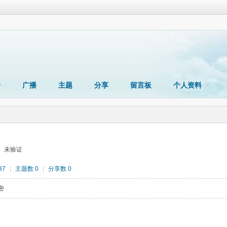
册
广播
主题
分享
留言板
个人资料
未验证
37
|
主题数 0
|
分享数 0
密