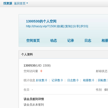
找资源
返回首页
1300530的个人空间
http://zhaozy.vip/?1508
[收藏]
[复制]
[分享]
[RSS]
空间首页
动态
记录
日志
相
个人资料
1300530
(UID: 1508)
空间访问量
0
邮箱状态
统计信息
好友数 0
|
记录数 0
|
日志数 0
|
相册数 0
|
回帖数 
生日
-
性别
保
该会员签到详情
该会员从未签到