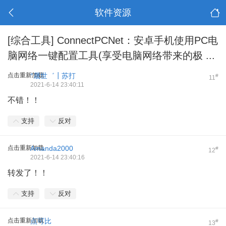
软件资源
[综合工具]
ConnectPCNet：安卓手机使用PC电
脑网络一键配置工具(享受电脑网络带来的极 ...
点击重新加载
°晟世゛┃苏打
#
11
2021-6-14 23:40:11
不错！！
支持
反对
点击重新加载
Amanda2000
#
12
2021-6-14 23:40:16
转发了！！
支持
反对
点击重新加载
点可比
#
13