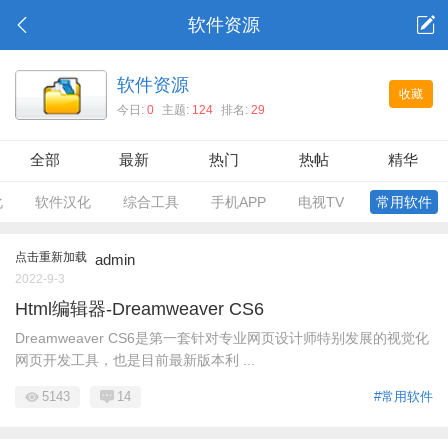
软件资源
软件资源
收藏
今日:
0
主题:
124
排名:
29
全部
最新
热门
热帖
精华
化
软件汉化
综合工具
手机APP
电视TV
常用软件
点击重新加载
admin
2022-9-3
Html编辑器-Dreamweaver CS6
Dreamweaver CS6是第一套针对专业网页设计师特别发展的视觉化
网页开发工具，也是目前最新版本利 ...
5143
14
#常用软件